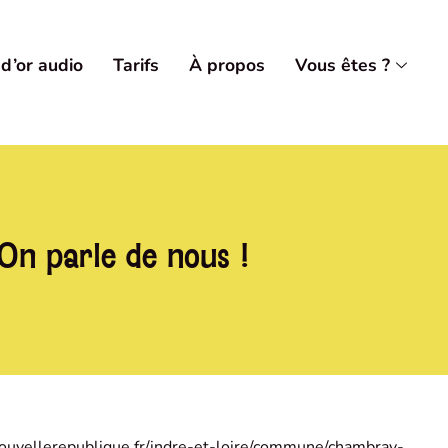
 d’or audio
Tarifs
À propos
Vous êtes ?
On parle de nous !
ouvellerepublique.fr/indre-et-loire/commune/chambray-