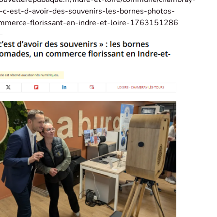
t-c-est-d-avoir-des-souvenirs-les-bornes-photos-
merce-florissant-en-indre-et-loire-1763151286