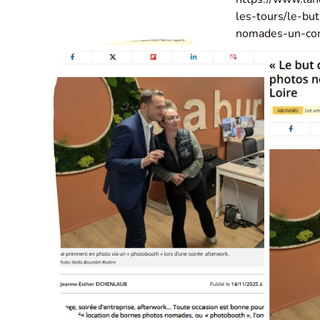
les-tours/le-bu
nomades-un-com