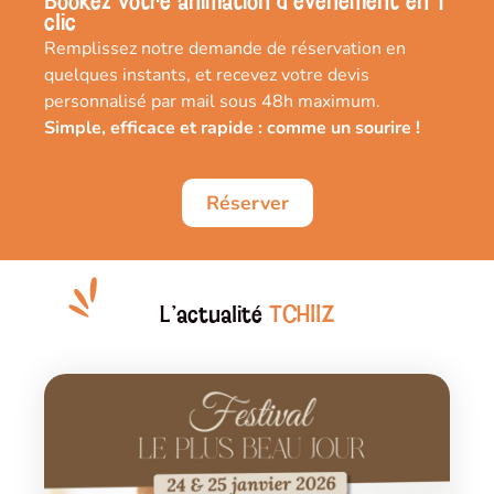
Bookez votre animation d’évènement en 1
clic
Remplissez notre demande de réservation en
quelques instants, et recevez votre devis
personnalisé par mail sous 48h maximum.
Simple, efficace et rapide : comme un sourire !
Réserver
L'actualité
TCHIIZ