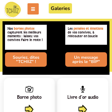
Galeries
Nos
bornes photos
Les
pensées et émotions
capturent les meilleurs
de vos convives, à
moments : laissez vos
réécouter en boucle
convives faire le reste !
Souriez, dites
Un message
"TCHIIZ" !
après le "BIP"
Borne photo
Livre d'or audio